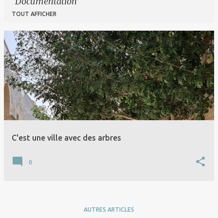
Documentation
TOUT AFFICHER
A
r
t
i
c
l
e
C'est une ville avec des arbres
s
0
AUTRES ARTICLES