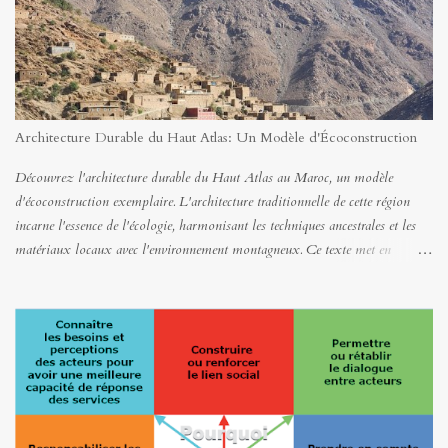
Architecture Durable du Haut Atlas: Un Modèle d'Écoconstruction
Découvrez l'architecture durable du Haut Atlas au Maroc, un modèle
d'écoconstruction exemplaire. L'architecture traditionnelle de cette région
incarne l'essence de l'écologie, harmonisant les techniques ancestrales et les
matériaux locaux avec l'environnement montagneux. Ce texte met en
lumière la richesse du douar traditionnel, dévoilant une symbiose entre les
savoir-faire locaux millénaires et la nature. Chaque élément, de la
disposition des habitations à l'utilisation de matériaux locaux et recyclables,
témoigne d'une conscience écologique profondément ancrée dans la culture
des populations de l'Atlas.