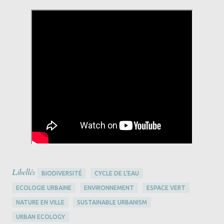
Libellés
BIODIVERSITÉ
CYCLE DE L'EAU
ECOLOGIE URBAINE
ENVIRONNEMENT
ESPACE VERT
NATURE EN VILLE
SUSTAINABLE URBANISM
URBAN ECOLOGY