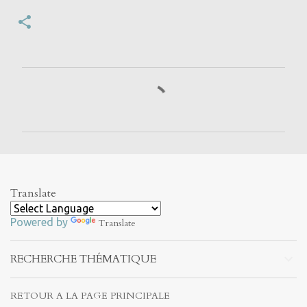
C
o
m
m
e
n
Translate
t
Powered by
a
Translate
i
RECHERCHE THÉMATIQUE
r
e
RETOUR A LA PAGE PRINCIPALE
s