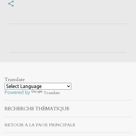
C
o
m
m
e
n
Translate
t
Powered by
a
Translate
i
RECHERCHE THÉMATIQUE
r
e
RETOUR A LA PAGE PRINCIPALE
s