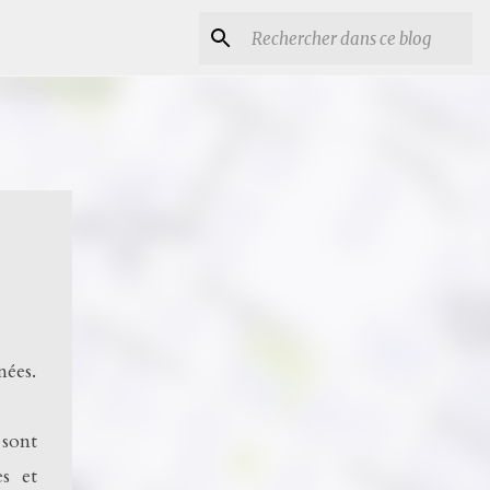
nées.
 sont
es et