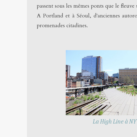
passent sous les mêmes ponts que le fleuve 
A Portland et à Séoul, d'anciennes autoro
promenades citadines.
La High Line à NY