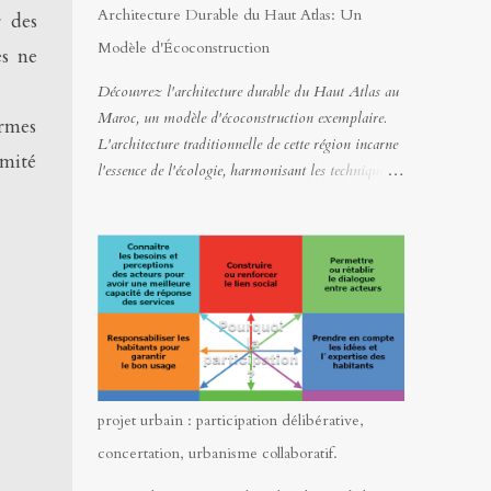
Architecture Durable du Haut Atlas: Un
r des
Modèle d'Écoconstruction
es ne
Découvrez l'architecture durable du Haut Atlas au
Maroc, un modèle d'écoconstruction exemplaire.
ormes
L'architecture traditionnelle de cette région incarne
imité
l'essence de l'écologie, harmonisant les techniques
ancestrales et les matériaux locaux avec
l'environnement montagneux. Ce texte met en
lumière la richesse du douar traditionnel, dévoilant
une symbiose entre les savoir-faire locaux
millénaires et la nature. Chaque élément, de la
disposition des habitations à l'utilisation de
matériaux locaux et recyclables, témoigne d'une
conscience écologique profondément ancrée dans la
culture des populations de l'Atlas.
projet urbain : participation délibérative,
concertation, urbanisme collaboratif.