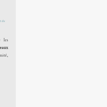
t du
e les
eaux
mité,