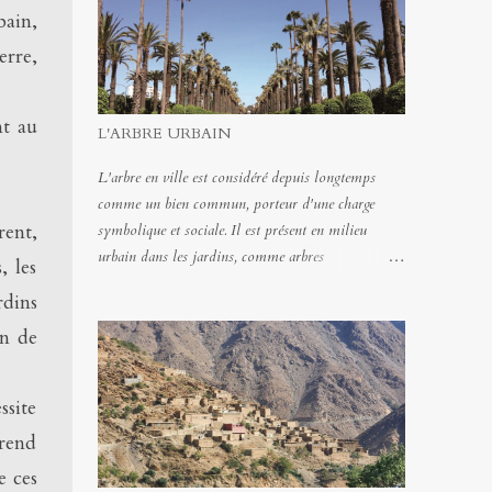
ain,
erre,
nt au
L'ARBRE URBAIN
L'arbre en ville est considéré depuis longtemps
comme un bien commun, porteur d'une charge
rent,
symbolique et sociale. Il est présent en milieu
urbain dans les jardins, comme arbres
, les
d'alignement, dans les squares ou les parcs publics.
rdins
Il représente la nature en ville et fait partie du
on de
patrimoine urbain. On attend de lui qu'il équilibre
environnementalement l'artificialisation du milieu
urbain tout en lui attribuant des fonctions
ssite
récréatives et sociales.
prend
e ces